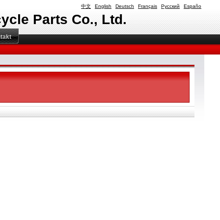
中文
English
Deutsch
Français
Русский
Españo
cle Parts Co., Ltd.
takt