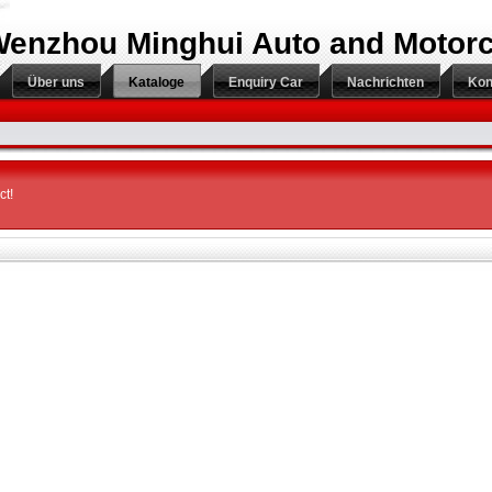
enzhou Minghui Auto and Motorcy
Über uns
Kataloge
Enquiry Car
Nachrichten
Kon
ct!